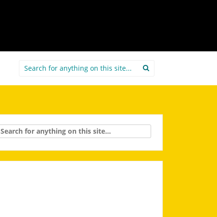
Search
for:
rch