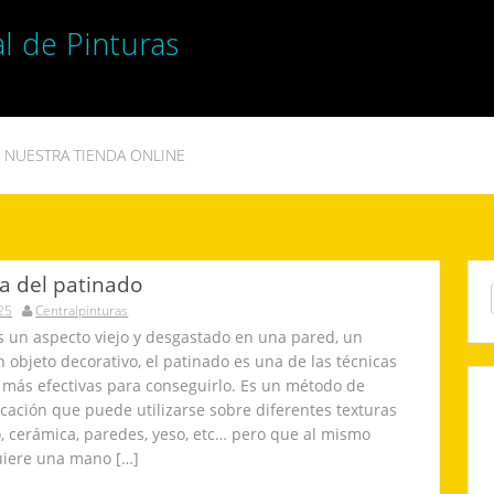
l de Pinturas
NUESTRA TIENDA ONLINE
ca del patinado
Sea
025
Centralpinturas
for:
 un aspecto viejo y desgastado en una pared, un
 objeto decorativo, el patinado es una de las técnicas
más efectivas para conseguirlo. Es un método de
licación que puede utilizarse sobre diferentes texturas
, cerámica, paredes, yeso, etc… pero que al mismo
uiere una mano […]