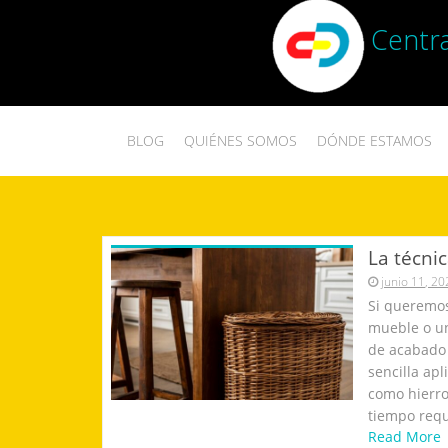
Centra
BLOG
QUIÉNES SOMOS
DÓNDE ESTAMOS
La técni
junio 11, 2
Si queremos
mueble o un
de acabado 
sencilla ap
como hierro
tiempo req
Read More