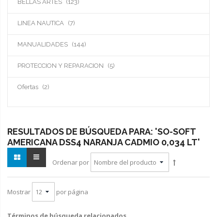
artículos
BELLAS ARTES
123
artículos
LINEA NAUTICA
7
artículos
MANUALIDADES
144
artículos
PROTECCION Y REPARACION
5
artículos
Ofertas
2
RESULTADOS DE BÚSQUEDA PARA: 'SO-SOFT
AMERICANA DSS4 NARANJA CADMIO 0,034 LT'
Ordenar por
por página
Mostrar
Términos de búsqueda relacionados