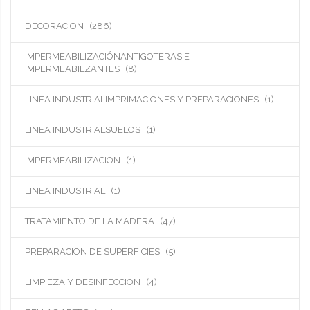
artículos
DECORACION
286
IMPERMEABILIZACIÓNANTIGOTERAS E
artículos
IMPERMEABILZANTES
8
artículo
LINEA INDUSTRIALIMPRIMACIONES Y PREPARACIONES
1
artículo
LINEA INDUSTRIALSUELOS
1
artículo
IMPERMEABILIZACION
1
artículo
LINEA INDUSTRIAL
1
artículos
TRATAMIENTO DE LA MADERA
47
artículos
PREPARACION DE SUPERFICIES
5
artículos
LIMPIEZA Y DESINFECCION
4