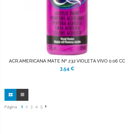
ACR.AMERICANA MATE Nº 232 VIOLETA VIVO 0.06 CC
3,54 €
Página
1
2
3
4
5