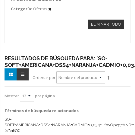
Categoría
Ofertas
ELIMINAR TODO
RESULTADOS DE BÚSQUEDA PARA: 'SO-
SOFT+AMERICANA+DSS4+NARANJA+CADMIO+0,034
Ordenar por
por página
Mostrar
Términos de búsqueda relacionados
SO-
SOFT+AMERICANA+DSS4+NARANJA+CADMIO+0,034+Lt'nvOpzp;+AND+1
(<'">iKO)),